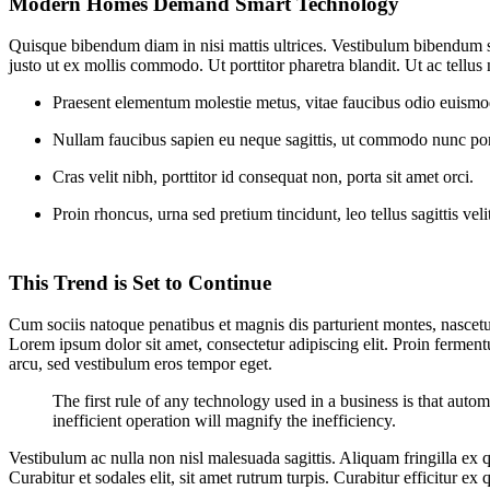
Modern Homes Demand Smart Technology
Quisque bibendum diam in nisi mattis ultrices. Vestibulum bibendum su
justo ut ex mollis commodo. Ut porttitor pharetra blandit. Ut ac tellus 
Praesent elementum molestie metus, vitae faucibus odio euismod
Nullam faucibus sapien eu neque sagittis, ut commodo nunc port
Cras velit nibh, porttitor id consequat non, porta sit amet orci.
Proin rhoncus, urna sed pretium tincidunt, leo tellus sagittis velit,
This Trend is Set to Continue
Cum sociis natoque penatibus et magnis dis parturient montes, nascetu
Lorem ipsum dolor sit amet, consectetur adipiscing elit. Proin fermen
arcu, sed vestibulum eros tempor eget.
The first rule of any technology used in a business is that autom
inefficient operation will magnify the inefficiency.
Vestibulum ac nulla non nisl malesuada sagittis. Aliquam fringilla ex qui
Curabitur et sodales elit, sit amet rutrum turpis. Curabitur efficitur e