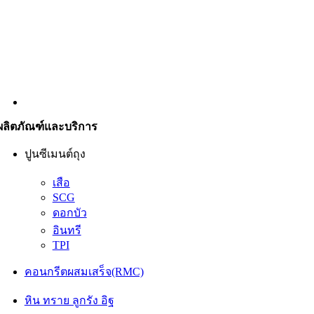
ผลิตภัณฑ์และบริการ
ปูนซีเมนต์ถุง
เสือ
SCG
ดอกบัว
อินทรี
TPI
คอนกรีตผสมเสร็จ(RMC)
หิน ทราย ลูกรัง อิฐ