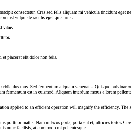
scipit consectetur. Cras sed felis aliquam mi vehicula tincidunt eget n
non nisl vulputate iaculis eget quis urna.
 vitae.
titor.
 et placerat elit dolor non felis.
r ridiculus mus. Sed fermentum aliquam venenatis. Quisque pulvinar orc
tum fermentum est in euismod. Aliquam interdum metus a lorem pellentesq
ation applied to an efficient operation will magnify the efficiency. The 
s porttitor mattis. Nam in lacus porta, porta elit et, ultricies tortor. C
x quis nunc facilisis, at commodo mi pellentesque.