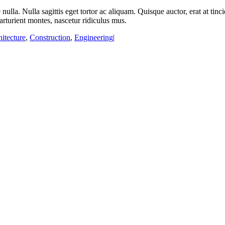
lla. Nulla sagittis eget tortor ac aliquam. Quisque auctor, erat at tincid
arturient montes, nascetur ridiculus mus.
itecture
,
Construction
,
Engineering
|