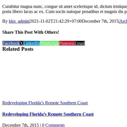
Curabitur magna nunc, congue sit amet scelerisque id, dictum tristique nu
porta libero lacus ac ex. Cum sociis natoque penatibus et magnis dis p
By
kkn_admin
|
2021-11-02T21:42:29+07:00
December 7th, 2015
|
Arch
Share This Post With Others!
Facebook
X
LinkedIn
WhatsApp
Pinterest
Email
Related Posts
Redeveloping Florida’s Remote Southern Coast
Redeveloping Florida’s Remote Southern Coast
December 7th, 2015
|
0 Comments