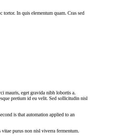
ec tortor. In quis elementum quam. Cras sed
i mauris, eget gravida nibh lobortis a.
ue pretium id eu velit. Sed sollicitudin nisl
second is that automation applied to an
ras vitae purus non nisl viverra fermentum.