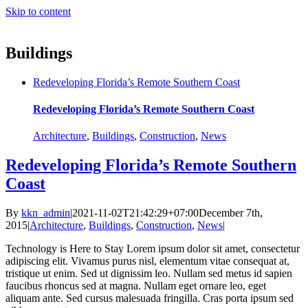
Skip to content
Buildings
Redeveloping Florida’s Remote Southern Coast
Redeveloping Florida’s Remote Southern Coast
Architecture
,
Buildings
,
Construction
,
News
Redeveloping Florida’s Remote Southern
Coast
By
kkn_admin
|
2021-11-02T21:42:29+07:00
December 7th,
2015
|
Architecture
,
Buildings
,
Construction
,
News
|
Technology is Here to Stay Lorem ipsum dolor sit amet, consectetur
adipiscing elit. Vivamus purus nisl, elementum vitae consequat at,
tristique ut enim. Sed ut dignissim leo. Nullam sed metus id sapien
faucibus rhoncus sed at magna. Nullam eget ornare leo, eget
aliquam ante. Sed cursus malesuada fringilla. Cras porta ipsum sed