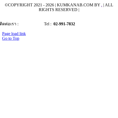
©COPYRIGHT 2021 - 2026 | KUMKANAB.COM BY
.
| ALL
RIGHTS RESERVED |
ติดต่อเรา :
Tel :
02-991-7832
Page load link
Go to Top