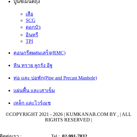
ปูนซีเมนต์ถุง
เสือ
SCG
ดอกบัว
อินทรี
TPI
คอนกรีตผสมเสร็จ(RMC)
หิน ทราย ลูกรัง อิฐ
ท่อ และ บ่อพัก(Pipe and Precast Manhole)
แผ่นพื้น และเสาเข็ม
เหล็ก และไวร์เมช
©COPYRIGHT 2021 - 2026 | KUMKANAB.COM BY
.
| ALL
RIGHTS RESERVED |
ติดต่อเรา :
Tel :
02-991-7832