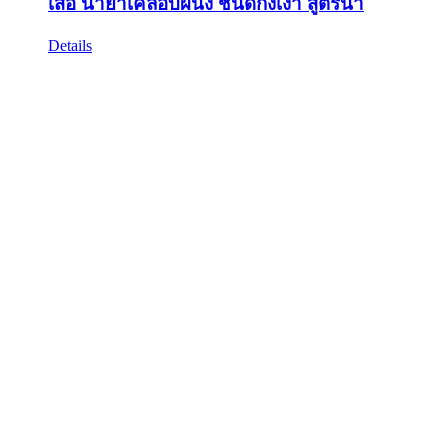
เสือ น้ำยาเคลือบผนัง ชนิดกึ่งเงา สูตรน้ำ
Details