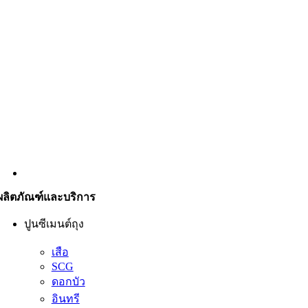
ผลิตภัณฑ์และบริการ
ปูนซีเมนต์ถุง
เสือ
SCG
ดอกบัว
อินทรี