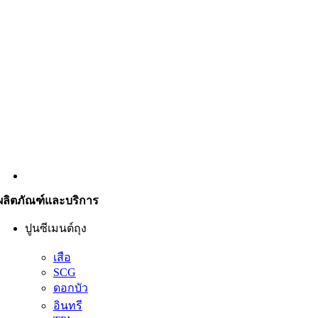
ผลิตภัณฑ์และบริการ
ปูนซีเมนต์ถุง
เสือ
SCG
ดอกบัว
อินทรี